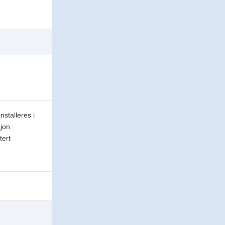
nstalleres i
sjon
tert