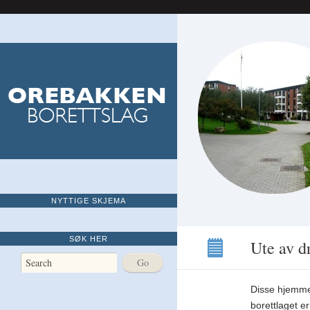
NYTTIGE SKJEMA
SØK HER
Ute av dr
Ute
av
Disse hjemmes
drift!
borettlaget er