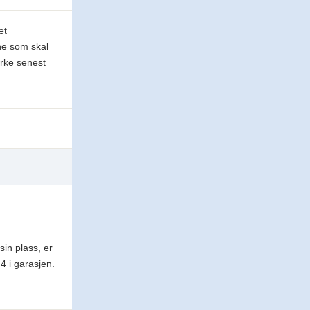
et
ene som skal
irke senest
sin plass, er
4 i garasjen.