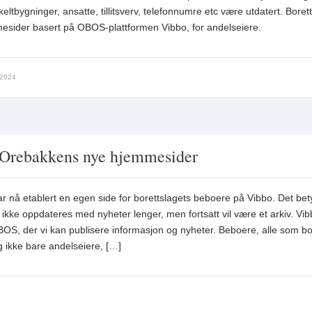
eltbygninger, ansatte, tillitsverv, telefonnumre etc være utdatert. Boret
esider basert på OBOS-plattformen Vibbo, for andelseiere.
2024
 Orebakkens nye hjemmesider
 nå etablert en egen side for borettslagets beboere på Vibbo. Det bet
kke oppdateres med nyheter lenger, men fortsatt vil være et arkiv. Vib
BOS, der vi kan publisere informasjon og nyheter. Beboere, alle som bo
 ikke bare andelseiere, […]