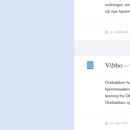
ordninger, enk
nå nye hjemm
12. FEBRUAR 
Vibbo –
Vibbo
–
Orebakken har
Orebakkens
nye
hjemmesiden i
hjemmesider
løsning fra O
Orebakken og
24. MAI 2020