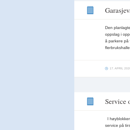
Garasjev
Garasjevasken
er
Den planlagt
utsatt!
Ny
oppslag i opp
dato
å parkere på 
25.
flerbrukshall
og
26.
mai
17. APRIL 202
Service o
Service
og
I høyblokkene
sjekk
av
service på ti