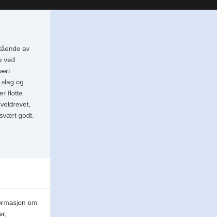
stående av
ke ved
vært
 slag og
r flotte
veldrevet,
 svært godt.
formasjon om
er,