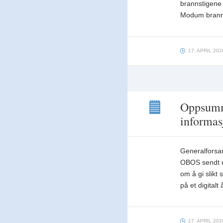
brannstiger 21.
brannstigene o
april
Modum branns
17. APRIL 202
Oppsumme
informa
Oppsummering
etter
styremøte 14. april og
generell
Generalforsam
informasjon
OBOS sendt ut
om å gi slikt 
på et digital
17. APRIL 202