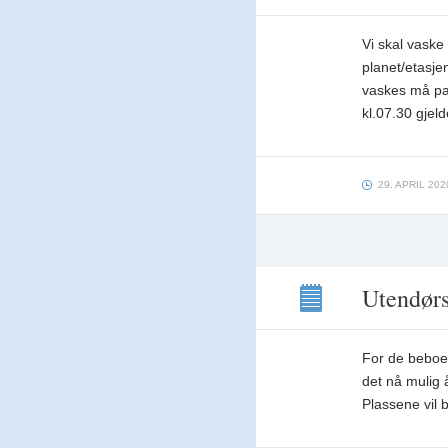
Gulvvask
i
Vi skal vaske
parkeringshuset
25.
planet/etasje
og
vaskes må par
26.
kl.07.30 gjel
mai
29. APRIL 202
Utendørsl
Utendørslading
er nå
For de beboer
klar til
bruk
det nå mulig 
Plassene vil b