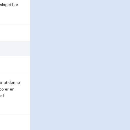
tslaget har
yr at denne
bo er en
r i