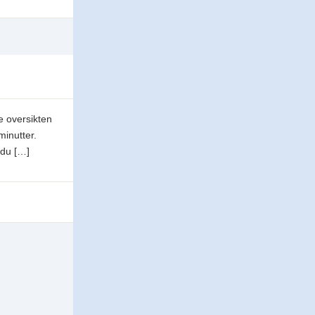
se oversikten
minutter.
 du […]