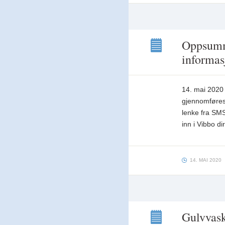
Oppsumme
informas
Oppsummering
etter
styremøte
12.
14. mai 2020 
mai
gjennomføres 
og
lenke fra SMS
generell
informasjon
inn i Vibbo di
14. MAI 2020
Gulvvask