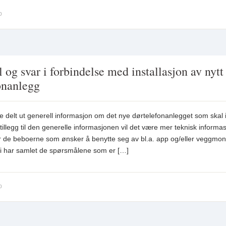
0
 og svar i forbindelse med installasjon av nytt
onanlegg
ere delt ut generell informasjon om det nye dørtelefonanlegget som skal i
tillegg til den generelle informasjonen vil det være mer teknisk informa
for de beboerne som ønsker å benytte seg av bl.a. app og/eller veggmon
Vi har samlet de spørsmålene som er […]
0