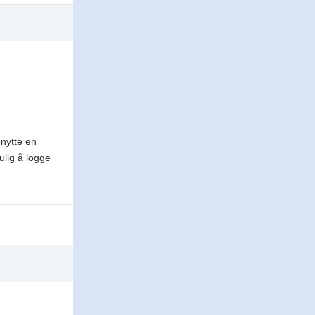
enytte en
ulig å logge