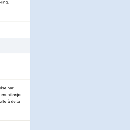
ering.
else har
kommunikasjon
alle å delta