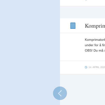
Komprima
Komprimatorbil
15.
Komprimatorbil
og
16.
under for å f
april
OBS! Du må se
14. APRIL 202