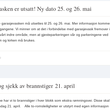
asken er utsatt! Ny dato 25. og 26. mai
e garasjevasken må utsettes til 25. og 26. mai. Mer informasjon komm
gangene. Vi minner om at det i forbindelse med garasjevask fremover ikk
vårt indre område, men at gjesteparkeringen vår og parkeringene ved
en og kirken må brukes.
0
g sjekk av brannstiger 21. april
 har vi to brannstiger i hver blokk som ekstra rømningsvei. Disse skal
rsdag 21. april. Alle to-romsleiligheter er utstyrt med egen informasjo