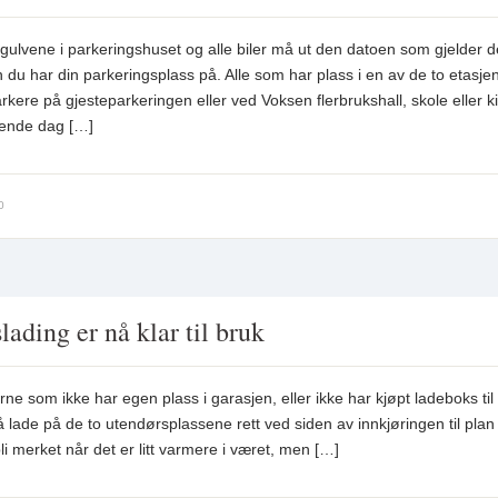
 gulvene i parkeringshuset og alle biler må ut den datoen som gjelder d
n du har din parkeringsplass på. Alle som har plass i en av de to etasj
kere på gjesteparkeringen eller ved Voksen flerbrukshall, skole eller k
dende dag […]
0
ading er nå klar til bruk
ne som ikke har egen plass i garasjen, eller ikke har kjøpt ladeboks til 
å lade på de to utendørsplassene rett ved siden av innkjøringen til plan 
li merket når det er litt varmere i været, men […]