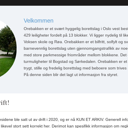
Velkommen
Orebakken er et svært hyggelig borettslag i Oslo vest be
429 leiligheter fordelt på 13 blokker. Vi ligger nydelig til li
Voksen skole og Røa. Orebakken er et bilfritt, solfylt og s
barnevennlig borettslag uten gjennomgangstrafikk av noe
med store parkmessige friområder mellom blokkene. Det e
turmuligheter til Bogstad og Sørkedalen. Orebakken er et 
trygt, stille og fredelig borettslag med beboere som trives
På denne siden blir det lagt ut informasjon fra styret.
ift!
idene ble satt ut av drift i 2020, og er nå KUN ET ARKIV. Generell in
 likevel stort sett korrekt her. Derimot kan spesifikk informasjon om regl