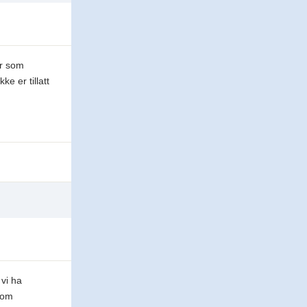
er som
e er tillatt
 vi ha
n om