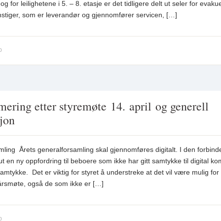
g for leilighetene i 5. – 8. etasje er det tidligere delt ut seler for evaku
tiger, som er leverandør og gjennomfører servicen, […]
0
ring etter styremøte 14. april og generell
sjon
ling Årets generalforsamling skal gjennomføres digitalt. I den forbind
 en ny oppfordring til beboere som ikke har gitt samtykke til digital 
samtykke. Det er viktig for styret å understreke at det vil være mulig for 
t årsmøte, også de som ikke er […]
0